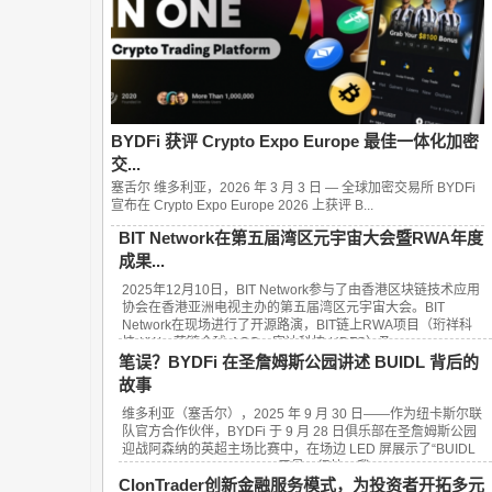
BYDFi 获评 Crypto Expo Europe 最佳一体化加密
交...
塞舌尔 维多利亚，2026 年 3 月 3 日 — 全球加密交易所 BYDFi
宣布在 Crypto Expo Europe 2026 上获评 B...
BIT Network在第五届湾区元宇宙大会暨RWA年度
成果...
2025年12月10日，BIT Network参与了由香港区块链技术应用
协会在香港亚洲电视主办的第五届湾区元宇宙大会。BIT
Network在现场进行了开源路演，BIT链上RWA项目（珩祥科
技-KW，艺链全球-ACG，安达科技-HDFS）及...
笔误？BYDFi 在圣詹姆斯公园讲述 BUIDL 背后的
故事
维多利亚（塞舌尔），2025 年 9 月 30 日——作为纽卡斯尔联
队官方合作伙伴，BYDFi 于 9 月 28 日俱乐部在圣詹姆斯公园
迎战阿森纳的英超主场比赛中，在场边 LED 屏展示了“BUIDL
YOUR DREAM FINANCE”口号。很快，我...
ClonTrader创新金融服务模式，为投资者开拓多元