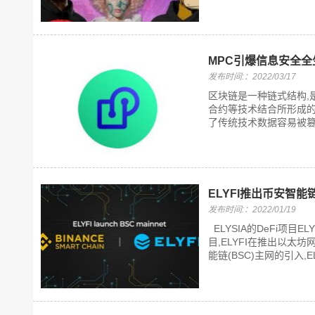
MPC引爆信息安全全
发布时间:：2022/03/17
区块链是一种链式结构,
合约等技术结合所形成
了传统技术数据容易被篡改
ELYFI推出币安智能
发布时间:：2022/01/19
ELYSIA的DeFi项
目,ELYFI在推出以太
能链(BSC)主网的引入,E