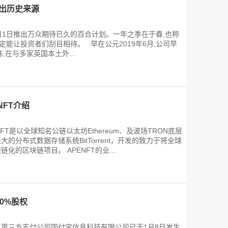
推出历史来源
2年1月1日推出万众期待已久的百合计划。一年之季在于春,也称
定能让投资者们刮目相待。 早在公元2019年6月,公司早
,在与多家英国本土外...
NFT介绍
ENFT是以全球知名公链以太坊Ethereum、及波场TRON底层
的分布式数据存储系统BitTorrent，开发的致力于将全球
化的区块链项目。 APENFT的业...
00%股权
第三方支付公司国付宝信息科技有限公司已于1月8日发生