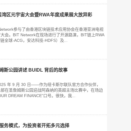
在第五届湾区元宇宙大会暨RWA年度成果展大放异彩
IT Network参与了由香港区块链技术应用协会在香港亚洲电视
。BIT Network在现场进行了开源路演，BIT链上RWA
全球-ACG，安达科技-HDFS）及...
詹姆斯公园讲述 BUIDL 背后的故事
25 年 9 月 30 日——作为纽卡斯尔联队官方合作伙伴，
28 日俱乐部在圣詹姆斯公园迎战阿森纳的英超主场比赛中，在场边
OUR DREAM FINANCE”口号。很快，我...
新金融服务模式，为投资者开拓多元选择