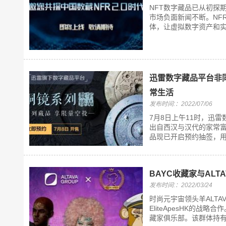
NFT数字藏品已从初探
市场负面新闻不断。NFR
体，让虚拟数字资产和实
迅雷数字藏品平台非
常生活
发布时间:：2022/07/06
7月8日上午11时，迅
出自西汉与汉代的家常富
品现已开启预约抽签，用
BAYC收藏家与ALT
发布时间:：2022/03/24
时尚元宇宙领头羊ALTA
EliteApesHK的战略合
藏家俱乐部。该群体持有3万E