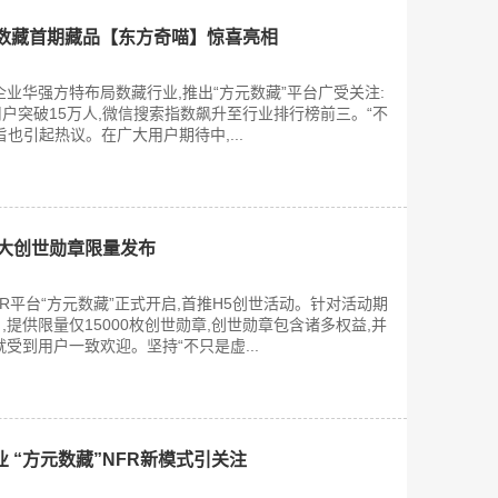
元数藏首期藏品【东方奇喵】惊喜亮相
企业华强方特布局数藏行业,推出“方元数藏”平台广受关注:
户突破15万人,微信搜索指数飙升至行业排行榜前三。“不
也引起热议。在广大用户期待中,...
五大创世勋章限量发布
FR平台“方元数藏”正式开启,首推H5创世活动。针对活动期
提供限量仅15000枚创世勋章,创世勋章包含诸多权益,并
受到用户一致欢迎。坚持“不只是虚...
 “方元数藏”NFR新模式引关注