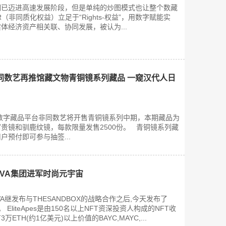
期已迈进高速发展阶段，但是单纯的炒图模式也让整个数藏
（非同质化权益）立足于“Rights-权益”，用数字赋能实
体经济资产相关联、协同发展，被认为...
同数艺再推馆藏文物青铜镜系列藏品 一窥汉代人日
雷数字藏品平台非同数艺将开售青铜镜系列中期，本期藏品为
贵镜和驯鹿纹镜，每款限量发售2500份。 青铜镜系列藏
户预付即可参与抽签...
AVA集团进军时尚元宇宙
VA继发布与THESANDBOX的战略合作之后,今天发布了
作。 EliteApes是由150名以上NFT资深投资人构成的NFT收
TH(约1亿美元)以上价值的BAYC,MAYC,...