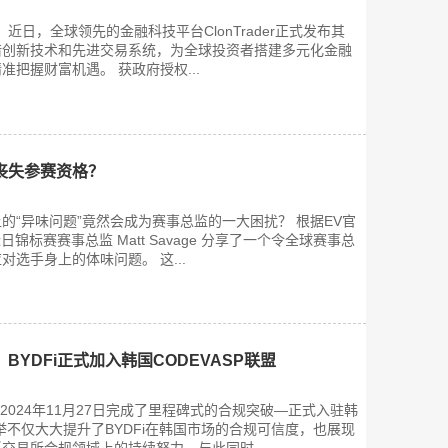
）近日，全球领先的金融科技平台ClonTrader正式发布其
借创新技术和先进交易系统，为全球投资者搭建多元化金融
把握财富机遇。 获政府授权...
丧失参赛资格？
的“异味问题”竟然会成为赛事总监的一大困扰？ 根据EV官
)，近日锦标赛赛事总监 Matt Savage 分享了一个令全球赛事总
选手身上的体味问题。 这...
BYDFi正式加入韩国CODEVASP联盟
于2024年11月27日完成了里程碑式的合规突破—正式入驻韩
此举不仅大大提升了BYDFi在韩国市场的合规可信度，也展现