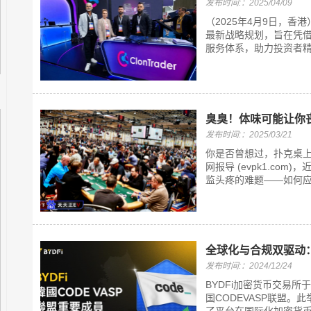
发布时间:：2025/04/09
（2025年4月9日，香港
最新战略规划，旨在凭
服务体系，助力投资者精准
臭臭！体味可能让你
发布时间:：2025/03/21
你是否曾想过，扑克桌上
网报导 (evpk1.com
监头疼的难题——如何应对
全球化与合规双驱动：
发布时间:：2024/12/24
BYDFi加密货币交易所
国CODEVASP联盟。