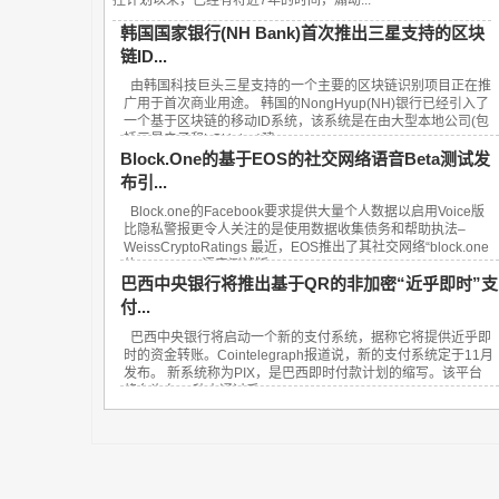
韩国国家银行(NH Bank)首次推出三星支持的区块
链ID...
由韩国科技巨头三星支持的一个主要的区块链识别项目正在推
广用于首次商业用途。 韩国的NongHyup(NH)银行已经引入了
一个基于区块链的移动ID系统，该系统是在由大型本地公司(包
括三星电子和LGUplus)建...
Block.One的基于EOS的社交网络语音Beta测试发
布引...
Block.one的Facebook要求提供大量个人数据以启用Voice版
比隐私警报更令人关注的是使用数据收集债务和帮助执法–
WeissCryptoRatings 最近，EOS推出了其社交网络“block.one
的Facebook”语音测试版。...
巴西中央银行将推出基于QR的非加密“近乎即时”支
付...
巴西中央银行将启动一个新的支付系统，据称它将提供近乎即
时的资金转账。Cointelegraph报道说，新的支付系统定于11月
发布。 新系统称为PIX，是巴西即时付款计划的缩写。该平台
将允许在10秒内通过手...