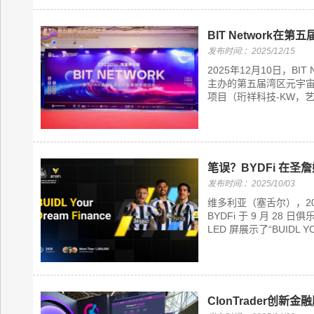
BIT Network
发布时间:：2025/12/15
2025年12月10日，B
主办的第五届湾区元宇宙大会
项目（珩祥科技-KW，艺链
笔误？BYDFi 在圣
发布时间:：2025/10/03
维多利亚（塞舌尔），20
BYDFi 于 9 月 
LED 屏展示了“BUIDL Y
ClonTrader创