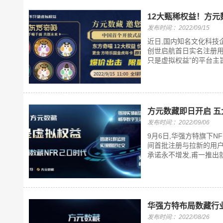
12大甄稀权益！方
发布时间:：2022/09/15
近日,国内知名文化科技
创世启航首日实名注册用
只是虚拟权益”的平台主旨
方元数藏即日开启 
发布时间:：2022/09/06
9月6日,华强方特旗下N
间首批注册与拉新的用户,
承诺永不增发,甫一推出就
华强方特布局数藏行业
发布时间:：2022/08/26