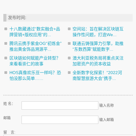
发布时间:
十八数藏通过“数实融合+品
空间站：旨在解决区块链互
牌营销+版权应用”的...
操作性问题，打造We...
腾讯云携手紫金OG“初炼金”
联通云铸强算力引擎，助推
推出黄金饰品溯源平...
“东数西算”赋能数字...
区块链如何赋能产业转型？
澳大利亚税务局将重点关注
来看看崇仁的故事
加密资产的资本收益
HOS真像欢乐豆一样吗？恐
全新数字化探索！“2022河
怕没那么简单……
南智慧旅游大会”携手...
姓 名：
输入名称
邮箱
输入邮箱
留 言: