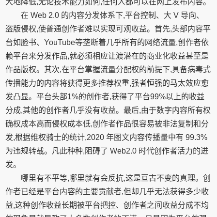
大地降低,无论技术能力如何,任何人都可以在网上发布内容。
在 Web 2.0 的内容分发体系下,平台控制、大 V 导向、
盗版侵权,使普通创作者难以实现可观收益。首先,头部内容平
台如脸书、YouTube等垄断着几乎所有的网络流量,创作者依
赖平台来分发作品,就必须相应让渡潜在的商业化收益甚至是
作品版权。其次,在平台掌握流量分配权的前提下,具备病毒式
传播能力的内容将获得更多推荐权重,强者恒强的马太效应愈
发凸显。平台头部1%的创作者,获得了平台99%以上的收益
分成,其他的创作者几乎没有收益。最后,由于数字内容所有权
确权成本高而侵权成本低,创作者作品很容易被非法复制和分
发,根据维权骑士的统计,2020 年图文内容传播量中有 99.3%
为违规转载。凡此种种,阻碍了 Web2.0 时代创作者活力的迸
发。
哪里有不平等,哪里就有会反抗,这是亘古不变的真理。创
作者已经是平台内容的主要贡献者,但却几乎无法获得多少收
益,这种创作收益长期被平台把控、创作者之间收益分成不均