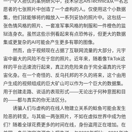
一个令人担忧的案例研究中，技术杂志ArsTechnica从一名志
愿者的七张照片中创造了一个虚构的人。仅使用这个小数据
集，他们就能够将约翰放入一系列妥协的照片中。这包括一
张色情风格的照片、一套准军事风格的制服和一件橙色的监
狱连身衣。虽然这些示例看起来有点恐怖谷，但更大的数据
集或更复杂的AI可能会产生更多有罪的图像。
然而，由于视频现在占据了互联网流量的大部分，元宇
宙中最大的风险不在于您的照片。近年来，随着像TikTok这
样的平台迅速流行起来，真正的危险来自于完全逼真的元宇
宙化身。在一个奇怪的、反乌托邦的不久的将来，这个由用
户生成的视频组成的巨大矿山可以作为一个巨大的数据集。
用于创建走路、说话的表现形式——无论出于何种意图和目
的——都与真实的你无法区分。
诱骗人们与虚构的在线人物建立关系的鲶鱼可能会发生
险恶的转变。与其偷一两张照片，不如在虚拟世界中成为他
们？随着全球花费更多的时间在线，身份盗用正在增加。在