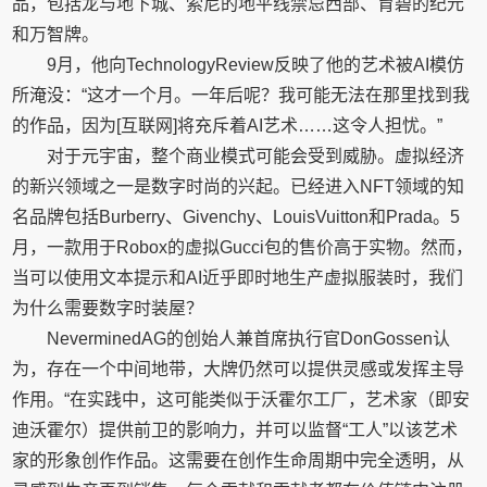
品，包括龙与地下城、索尼的地平线禁忌西部、育碧的纪元
和万智牌。
9月，他向TechnologyReview反映了他的艺术被AI模仿
所淹没：“这才一个月。一年后呢？我可能无法在那里找到我
的作品，因为[互联网]将充斥着AI艺术……这令人担忧。”
对于元宇宙，整个商业模式可能会受到威胁。虚拟经济
的新兴领域之一是数字时尚的兴起。已经进入NFT领域的知
名品牌包括Burberry、Givenchy、LouisVuitton和Prada。5
月，一款用于Robox的虚拟Gucci包的售价高于实物。然而，
当可以使用文本提示和AI近乎即时地生产虚拟服装时，我们
为什么需要数字时装屋？
NeverminedAG的创始人兼首席执行官DonGossen认
为，存在一个中间地带，大牌仍然可以提供灵感或发挥主导
作用。“在实践中，这可能类似于沃霍尔工厂，艺术家（即安
迪沃霍尔）提供前卫的影响力，并可以监督“工人”以该艺术
家的形象创作作品。这需要在创作生命周期中完全透明，从